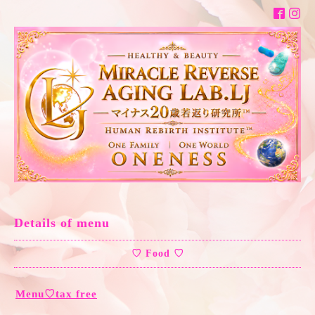
Details of menu
♡ Food ♡
Menu♡tax free