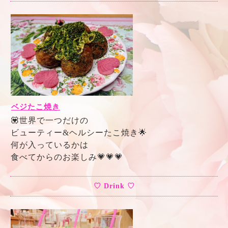
ベジたこ焼き
💟世界で一つだけの
ビューティー&ヘルシーたこ焼き🌟
何が入っているかは
食べてからのお楽しみ💗💗💗
♡ Drink ♡