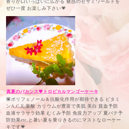
香りが口いっぱいに広がる 魅惑のセサミワールドを
ぜひ一度 お楽しみ下さい💗
真夏のバカンス💗トロピカルマンゴーケーキ
💟ポリフェノール＆抗酸化作用が期待できる ビタミ
ンA,C,E 葉酸 カリウムが豊富で美肌 美白 貧血予防
血液サラサラ効果 むくみ予防 免疫力アップ 夏バテ予
防効果etc.と暑い夏を乗りきるのにマストなローケー
キです💗