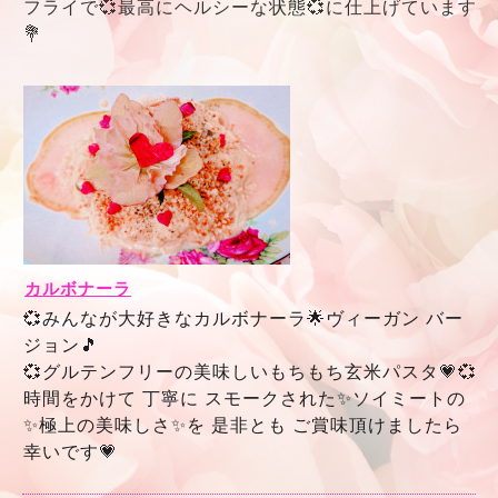
フライで💞最高にヘルシーな状態💞に仕上げています
💐
カルボナーラ
💞みんなが大好きなカルボナーラ🌟
ヴィーガン バー
ジョン🎵
💞グルテンフリーの美味しいもちもち玄米パスタ💗
💞
時間をかけて 丁寧に スモークされた✨ソイミートの
✨極上の美味しさ✨を 是非とも ご賞味頂けましたら
幸いです💗