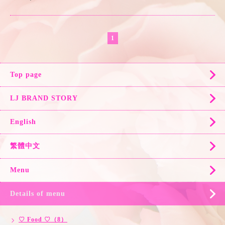
1
Top page
LJ BRAND STORY
English
繁體中文
Menu
Details of menu
♡ Food ♡（8）