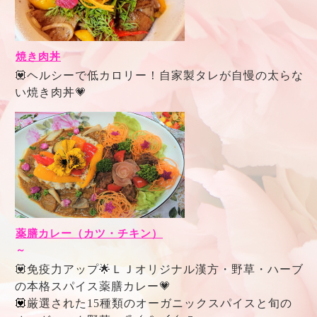
焼き肉丼
💟ヘルシーで低カロリー！自家製タレが自慢の太らな
い焼き肉丼💗
薬膳カレー（カツ・チキン）
～
💟免疫力アップ🌟ＬＪオリジナル漢方・野草・ハーブ
の本格スパイス薬膳カレー💗
💟
厳選された15種類のオーガニックスパイスと旬の