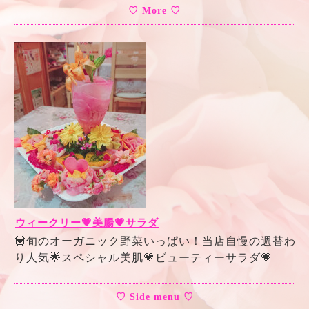
♡ More ♡
ウィークリー💗美腸💗サラダ
💟旬のオーガニック野菜いっぱい！当店自慢の週替わ
り人気🌟スペシャル美肌💗ビューティーサラダ💗
♡ Side menu ♡