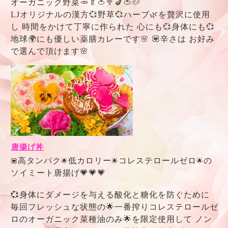
オーガニック野菜
🥕🥬🍅🥦🍆🍅🥔
LJオリジナルの漢方
💞
野草
💞
ハーブ
🌿
を贅沢に使用
し 時間をかけて丁寧に作られた 心にも
💞
身体にも
💞
地球
🌍
にも優しい薬膳カレーです
🌸 💟
辛さは お好み
で選んで頂けます
🌸
唐揚げ丼
高タンパク
低カロリー
コレステロールゼロ
の
💟
🌟
🌟
🌟
ソイミート唐揚げ💗💗💗
💞身体にダメージを与える酸化と糖化を防ぐために
毎回フレッシュな状態の🌟一番搾りコレステロールゼ
ロのオーガニック菜種油のみ🌟を限定使用して ノン