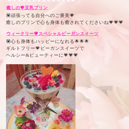
癒しの💗豆乳プリン
💟頑張ってる自分へのご褒美💗
癒しのプリンで心も身体も癒されてくださいね💗💗💗
ウィークリー💗スペシャルビーガンスイーツ
💟心も身体もハッピーになれる🌟🌟🌟
ギルトフリー💗ビーガンスイーツで
ヘルシー&ビューティーに💗💗💗