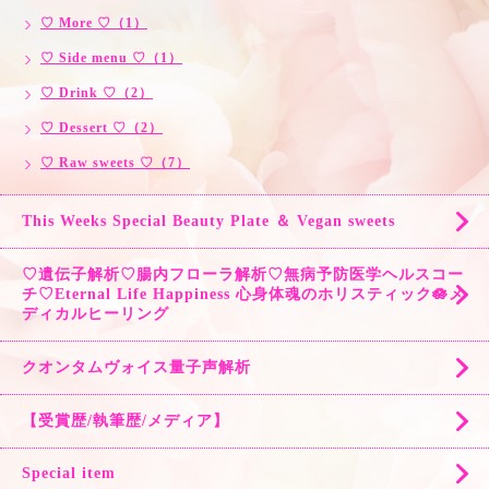
♡ More ♡（1）
♡ Side menu ♡（1）
♡ Drink ♡（2）
♡ Dessert ♡（2）
♡ Raw sweets ♡（7）
This Weeks Special Beauty Plate ＆ Vegan sweets
♡遺伝子解析♡腸内フローラ解析♡無病予防医学ヘルスコー
チ♡Eternal Life Happiness 心身体魂のホリスティック🪷メ
ディカルヒーリング
クオンタムヴォイス量子声解析
【受賞歴/執筆歴/メディア】
Special item