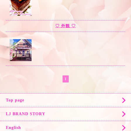
♡ 外観 ♡
1
Top page
LJ BRAND STORY
English