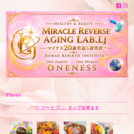
Photo
♡ フード ♡ ← タップ出来ます