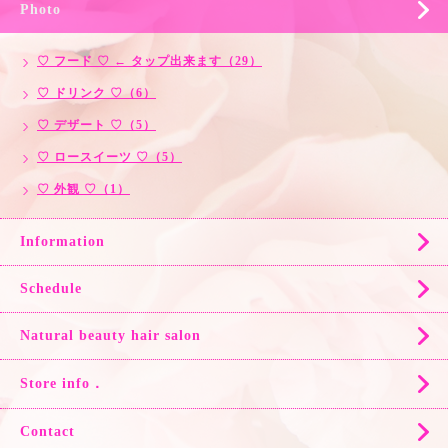
Photo
♡ フード ♡ ← タップ出来ます（29）
♡ ドリンク ♡（6）
♡ デザート ♡（5）
♡ ロースイーツ ♡（5）
♡ 外観 ♡（1）
Information
Schedule
Natural beauty hair salon
Store info．
Contact