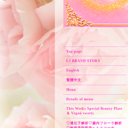
Top page
LJ BRAND STORY
English
繁體中文
Menu
Details of menu
This Weeks Special Beauty Plate
＆ Vegan sweets
♡遺伝子解析♡腸内フローラ解析