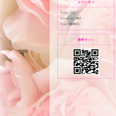
カウンター
Today
511
Yesterday
987
Total
480055
携帯サイト