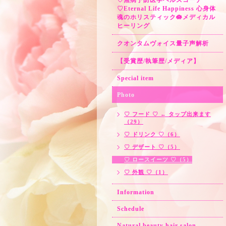
♡無病予防医学ヘルスコーチ
♡Eternal Life Happiness 心身体
魂のホリスティック🪷メディカル
ヒーリング
クオンタムヴォイス量子声解析
【受賞歴/執筆歴/メディア】
Special item
Photo
♡ フード ♡ ← タップ出来ます
（29）
♡ ドリンク ♡（6）
♡ デザート ♡（5）
♡ ロースイーツ ♡（5）
♡ 外観 ♡（1）
Information
Schedule
Natural beauty hair salon