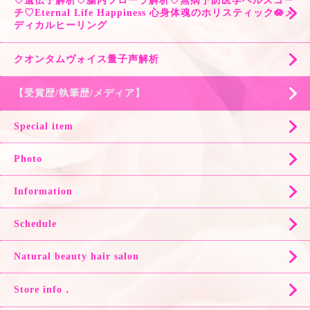
♡遺伝子解析♡腸内フローラ解析♡無病予防医学ヘルスコー
チ♡Eternal Life Happiness 心身体魂のホリスティック🪷メ
ディカルヒーリング
クオンタムヴォイス量子声解析
【受賞歴/執筆歴/メディア】
Special item
Photo
Information
Schedule
Natural beauty hair salon
Store info．