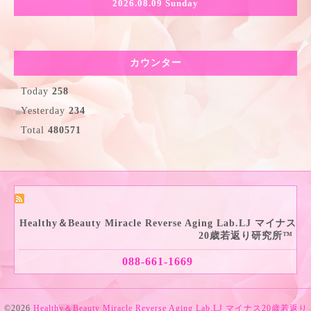
2026.08.09 Sunday
カウンター
Today
258
Yesterday
234
Total
480571
Healthy＆Beauty Miracle Reverse Aging Lab.LJ マイナス
20歳若返り研究所™
088-661-1669
©2026
Healthy＆Beauty Miracle Reverse Aging Lab.LJ マイナス20歳若返り