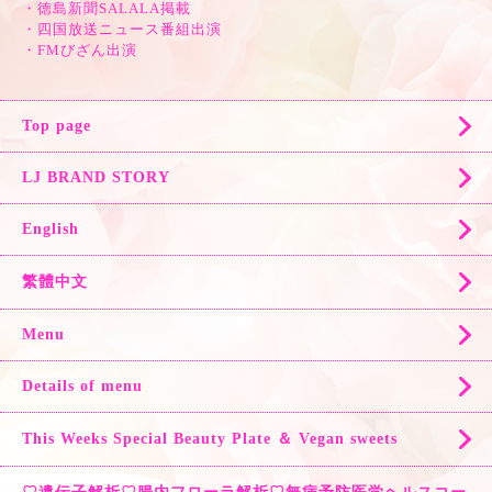
・徳島新聞SALALA掲載
・四国放送ニュース番組出演
・FMびざん出演
Top page
LJ BRAND STORY
English
繁體中文
Menu
Details of menu
This Weeks Special Beauty Plate ＆ Vegan sweets