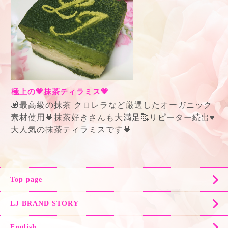
極上の💗抹茶ティラミス💗
💟最高級の抹茶 クロレラなど厳選したオーガニック
素材使用💗抹茶好きさんも大満足🥰リピーター続出♥
大人気の抹茶ティラミスです💗
Top page
LJ BRAND STORY
English