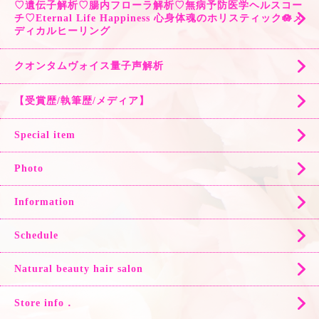
♡遺伝子解析♡腸内フローラ解析♡無病予防医学ヘルスコー
チ♡Eternal Life Happiness 心身体魂のホリスティック🪷メ
ディカルヒーリング
クオンタムヴォイス量子声解析
【受賞歴/執筆歴/メディア】
Special item
Photo
Information
Schedule
Natural beauty hair salon
Store info．