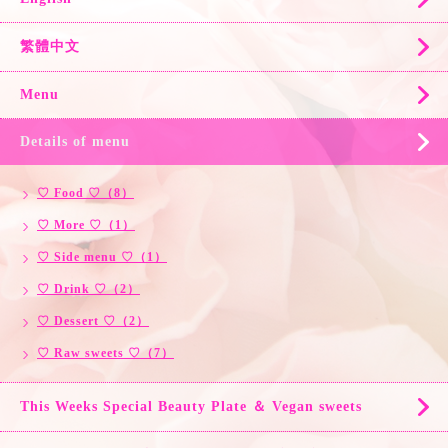
繁體中文
Menu
Details of menu
♡ Food ♡（8）
♡ More ♡（1）
♡ Side menu ♡（1）
♡ Drink ♡（2）
♡ Dessert ♡（2）
♡ Raw sweets ♡（7）
This Weeks Special Beauty Plate ＆ Vegan sweets