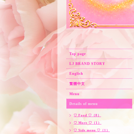
Top page
LJ BRAND STORY
English
繁體中文
Menu
Details of menu
♡ Food ♡（8）
♡ More ♡（1）
♡ Side menu ♡（1）