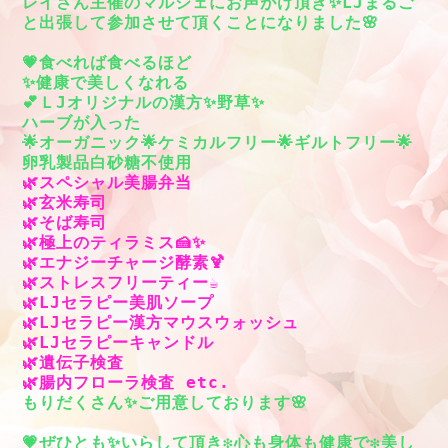
レイさん主催のマルシェにお声がけ頂き✨LJまるご
と出張して参加させて頂くことになりました🌸

💗食べれば食べるほど
✨健康で美しくなれる
💕ＬJオリジナルの漢方✨野草✨
ハーブが入った
🌟オーガニック🌟ケミカルフリー🌟ギルトフリー🌟
卵乳製品白砂糖不使用
🌿スペシャル美腸弁当
🌿玄米寿司
🌿そば寿司
🌿極上のティラミス🍰✨
🌿エナジーチャージ酵素🍹
🌿ストレスフリーティー☕
🌿LJセラピー美肌ソープ
🌿LJセラピー漢方マウスウォッシュ
🌿LJセラピーキャンドル
🌿遺伝子検査
🌿腸内フローラ検査 etc.
もりだくさん✨ご用意しております🌸
💗ぜひとも✨いらして頂き❇️心も身体も健康で❇️美し