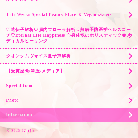
This Weeks Special Beauty Plate ＆ Vegan sweets
♡遺伝子解析♡腸内フローラ解析♡無病予防医学ヘルスコー
チ♡Eternal Life Happiness 心身体魂のホリスティック🪷メ
ディカルヒーリング
クオンタムヴォイス量子声解析
【受賞歴/執筆歴/メディア】
Special item
Photo
Information
2026-07（1）