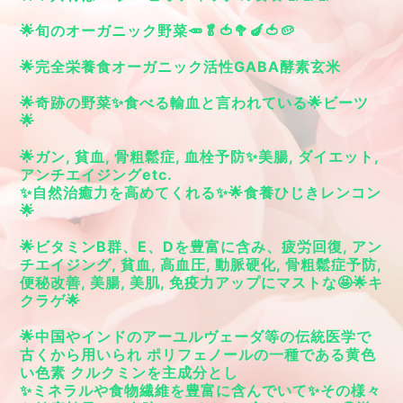
🌟旬のオーガニック野菜🥕🥬🍅🥦🍆🍅🥔
🌟完全栄養食オーガニック活性GABA酵素玄米
🌟奇跡の野菜✨食べる輸血と言われている🌟ビーツ
🌟
🌟ガン, 貧血, 骨粗鬆症, 血栓予防✨美腸, ダイエット,
アンチエイジングetc.
✨自然治癒力を高めてくれる✨🌟食養ひじきレンコン
🌟
🌟ビタミンB群、E、Dを豊富に含み、疲労回復, アン
チエイジング, 貧血, 高血圧, 動脈硬化, 骨粗鬆症予防,
便秘改善, 美腸, 美肌, 免疫力アップにマストな🤩🌟キ
クラゲ🌟
🌟中国やインドのアーユルヴェーダ等の伝統医学で
古くから用いられ ポリフェノールの一種である黄色
い色素 クルクミンを主成分とし
✨ミネラルや食物繊維を豊富に含んでいて✨その様々