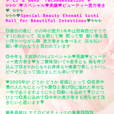
🌹
 LJ’ｓ menu  recommendation 🌹

✨✨✨ 💗スペシャル💗美腸💗ビューティー恵方巻き
💗 ✨✨✨

✨✨✨💗
Special Beauty Ehomaki Sushi 
Roll for Beautiful Intestines
💞節分の夜に その年の恵方(今年は西南西だそうで
す)に向かって 目を閉じて🙈 黙って🙊 願い事を思
い浮かべながら🙉 恵方巻きを食べると 厄を払い 
願い事がかなうと言われています
💞今年も 大好評の✨LJスペシャル💗美腸💗ビューテ
ィー恵方巻き💗をご賞味頂いて✨是非とも 福を呼び
込んで頂き✨お心も✨お身体も✨健康で美しく✨ハッ
ピー🎵になって頂けましたら幸いです🌸
💗2025年が どうか どうか 皆様にとって 💞世界中
🌍の人たちにとって✨愛💞と喜び💞に溢れた幸せな
一年でありますように✨と💞願いを込めて💐ひとつ
ひとつ💞真心込めて💞今年の恵方巻きも作らせて頂
きたいと思います💐
💟🌟具材は マクロビオティックの食養🥰🥰🥰