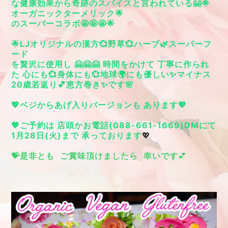
な健康効果から奇跡のスパイスと言われている🤗🌟
オーガニックターメリック🌟
のスーパーコラボ🤩🤩🤩🌟
🌟LJオリジナルの漢方💞野草💞ハーブ🌿スーパーフ
ード
を贅沢に使用し 🤗🤗🤗 時間をかけて 丁寧に作られ
た 心にも💞身体にも💞地球🌍にも優しい✨マイナス
20歳若返り💕恵方巻き✨です🌸
💖ベジからあげ入りバージョンも あります💖
💖ご予約は 店頭かお電話(088-661-1669)DMにて
1月28日(火)まで 承っております
💖
💝
是非とも ご賞味頂けましたら 幸いです
💕