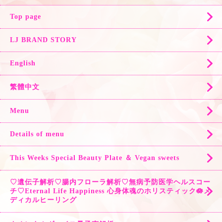
Top page
LJ BRAND STORY
English
繁體中文
Menu
Details of menu
This Weeks Special Beauty Plate ＆ Vegan sweets
♡遺伝子解析♡腸内フローラ解析♡無病予防医学ヘルスコー
チ♡Eternal Life Happiness 心身体魂のホリスティック🪷メ
ディカルヒーリング