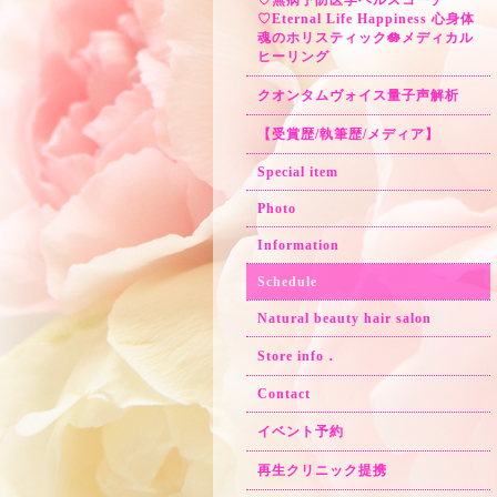
♡無病予防医学ヘルスコーチ
♡Eternal Life Happiness 心身体
魂のホリスティック🪷メディカル
ヒーリング
クオンタムヴォイス量子声解析
【受賞歴/執筆歴/メディア】
Special item
Photo
Information
Schedule
Natural beauty hair salon
Store info．
Contact
イベント予約
再生クリニック提携