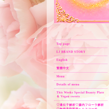
Top page
LJ BRAND STORY
English
繁體中文
Menu
Details of menu
This Weeks Special Beauty Plate
＆ Vegan sweets
♡遺伝子解析♡腸内フローラ解析