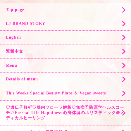
Top page
LJ BRAND STORY
English
繁體中文
Menu
Details of menu
This Weeks Special Beauty Plate ＆ Vegan sweets
♡遺伝子解析♡腸内フローラ解析♡無病予防医学ヘルスコー
チ♡Eternal Life Happiness 心身体魂のホリスティック🪷メ
ディカルヒーリング