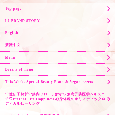
Top page
LJ BRAND STORY
English
繁體中文
Menu
Details of menu
This Weeks Special Beauty Plate ＆ Vegan sweets
♡遺伝子解析♡腸内フローラ解析♡無病予防医学ヘルスコー
チ♡Eternal Life Happiness 心身体魂のホリスティック🪷メ
ディカルヒーリング