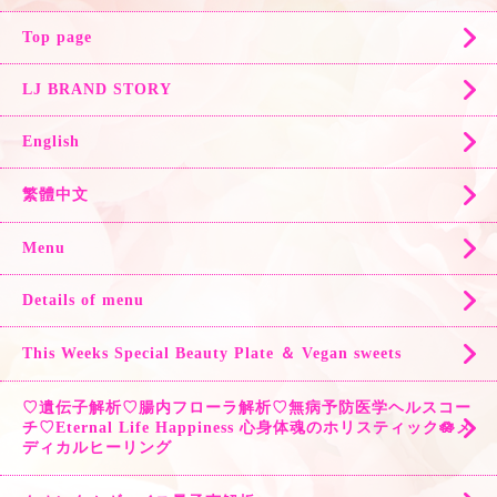
Top page
LJ BRAND STORY
English
繁體中文
Menu
Details of menu
This Weeks Special Beauty Plate ＆ Vegan sweets
♡遺伝子解析♡腸内フローラ解析♡無病予防医学ヘルスコー
チ♡Eternal Life Happiness 心身体魂のホリスティック🪷メ
ディカルヒーリング