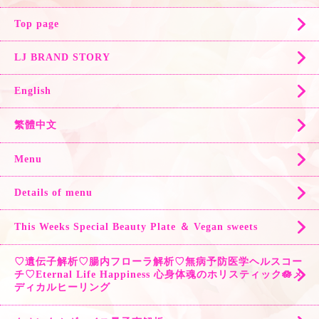
Top page
LJ BRAND STORY
English
繁體中文
Menu
Details of menu
This Weeks Special Beauty Plate ＆ Vegan sweets
♡遺伝子解析♡腸内フローラ解析♡無病予防医学ヘルスコー
チ♡Eternal Life Happiness 心身体魂のホリスティック🪷メ
ディカルヒーリング