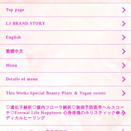
Top page
LJ BRAND STORY
English
繁體中文
Menu
Details of menu
This Weeks Special Beauty Plate ＆ Vegan sweets
♡遺伝子解析♡腸内フローラ解析♡無病予防医学ヘルスコー
チ♡Eternal Life Happiness 心身体魂のホリスティック🪷メ
ディカルヒーリング