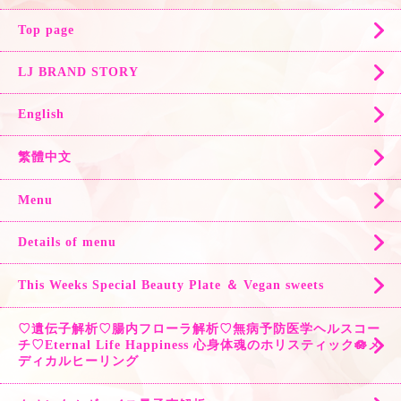
Top page
LJ BRAND STORY
English
繁體中文
Menu
Details of menu
This Weeks Special Beauty Plate ＆ Vegan sweets
♡遺伝子解析♡腸内フローラ解析♡無病予防医学ヘルスコー
チ♡Eternal Life Happiness 心身体魂のホリスティック🪷メ
ディカルヒーリング