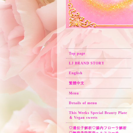
Top page
LJ BRAND STORY
English
繁體中文
Menu
Details of menu
This Weeks Special Beauty Plate
＆ Vegan sweets
♡遺伝子解析♡腸内フローラ解析