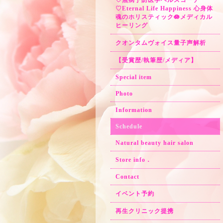
♡無病予防医学ヘルスコーチ
♡Eternal Life Happiness 心身体
魂のホリスティック🪷メディカル
ヒーリング
クオンタムヴォイス量子声解析
【受賞歴/執筆歴/メディア】
Special item
Photo
Information
Schedule
Natural beauty hair salon
Store info．
Contact
イベント予約
再生クリニック提携