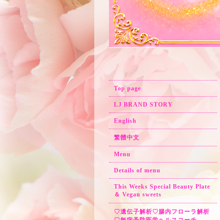
Top page
LJ BRAND STORY
English
繁體中文
Menu
Details of menu
This Weeks Special Beauty Plate
＆ Vegan sweets
♡遺伝子解析♡腸内フローラ解析