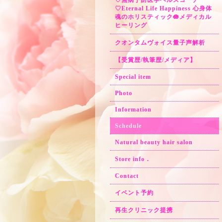
♡無病予防医学ヘルスコーチ
♡Eternal Life Happiness 心身体
魂のホリスティック🪷メディカル
ヒーリング
クオンタムヴォイス量子声解析
【受賞歴/執筆歴/メディア】
Special item
Photo
Information
Schedule
Natural beauty hair salon
Store info．
Contact
イベント予約
再生クリニック提携