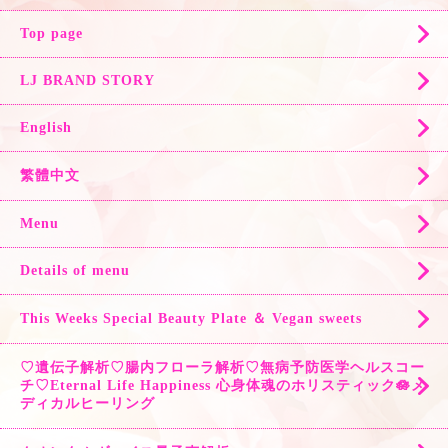
Top page
LJ BRAND STORY
English
繁體中文
Menu
Details of menu
This Weeks Special Beauty Plate ＆ Vegan sweets
♡遺伝子解析♡腸内フローラ解析♡無病予防医学ヘルスコー
チ♡Eternal Life Happiness 心身体魂のホリスティック🪷メ
ディカルヒーリング