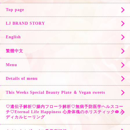
Top page
LJ BRAND STORY
English
繁體中文
Menu
Details of menu
This Weeks Special Beauty Plate ＆ Vegan sweets
♡遺伝子解析♡腸内フローラ解析♡無病予防医学ヘルスコー
チ♡Eternal Life Happiness 心身体魂のホリスティック🪷メ
ディカルヒーリング