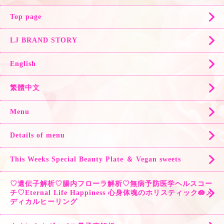
Top page
LJ BRAND STORY
English
繁體中文
Menu
Details of menu
This Weeks Special Beauty Plate ＆ Vegan sweets
♡遺伝子解析♡腸内フローラ解析♡無病予防医学ヘルスコー
チ♡Eternal Life Happiness 心身体魂のホリスティック🪷メ
ディカルヒーリング