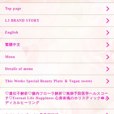
Top page
LJ BRAND STORY
English
繁體中文
Menu
Details of menu
This Weeks Special Beauty Plate ＆ Vegan sweets
♡遺伝子解析♡腸内フローラ解析♡無病予防医学ヘルスコー
チ♡Eternal Life Happiness 心身体魂のホリスティック🪷メ
ディカルヒーリング