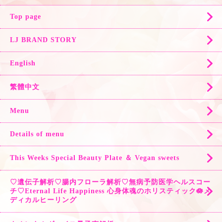
Top page
LJ BRAND STORY
English
繁體中文
Menu
Details of menu
This Weeks Special Beauty Plate ＆ Vegan sweets
♡遺伝子解析♡腸内フローラ解析♡無病予防医学ヘルスコー
チ♡Eternal Life Happiness 心身体魂のホリスティック🪷メ
ディカルヒーリング