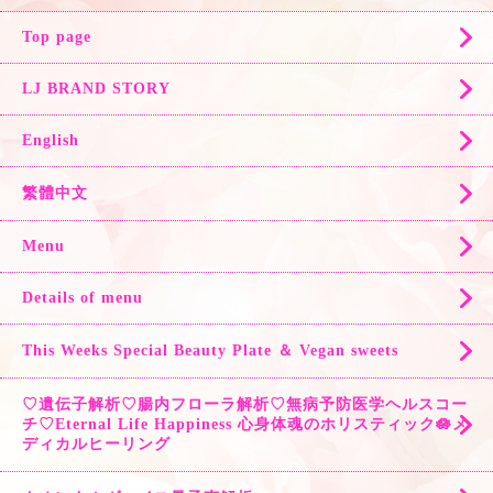
Top page
LJ BRAND STORY
English
繁體中文
Menu
Details of menu
This Weeks Special Beauty Plate ＆ Vegan sweets
♡遺伝子解析♡腸内フローラ解析♡無病予防医学ヘルスコー
チ♡Eternal Life Happiness 心身体魂のホリスティック🪷メ
ディカルヒーリング