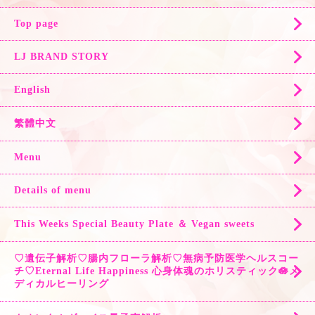
Top page
LJ BRAND STORY
English
繁體中文
Menu
Details of menu
This Weeks Special Beauty Plate ＆ Vegan sweets
♡遺伝子解析♡腸内フローラ解析♡無病予防医学ヘルスコー
チ♡Eternal Life Happiness 心身体魂のホリスティック🪷メ
ディカルヒーリング