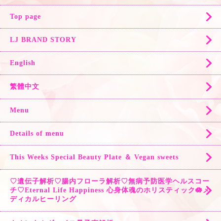
Top page
LJ BRAND STORY
English
繁體中文
Menu
Details of menu
This Weeks Special Beauty Plate ＆ Vegan sweets
♡遺伝子解析♡腸内フローラ解析♡無病予防医学ヘルスコー
チ♡Eternal Life Happiness 心身体魂のホリスティック🪷メ
ディカルヒーリング