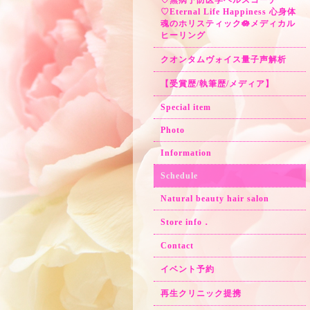
♡無病予防医学ヘルスコーチ
♡Eternal Life Happiness 心身体
魂のホリスティック🪷メディカル
ヒーリング
クオンタムヴォイス量子声解析
【受賞歴/執筆歴/メディア】
Special item
Photo
Information
Schedule
Natural beauty hair salon
Store info．
Contact
イベント予約
再生クリニック提携