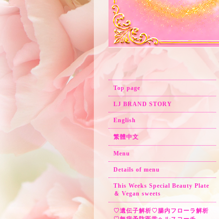
Top page
LJ BRAND STORY
English
繁體中文
Menu
Details of menu
This Weeks Special Beauty Plate
＆ Vegan sweets
♡遺伝子解析♡腸内フローラ解析