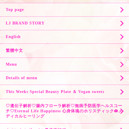
Top page
LJ BRAND STORY
English
繁體中文
Menu
Details of menu
This Weeks Special Beauty Plate ＆ Vegan sweets
♡遺伝子解析♡腸内フローラ解析♡無病予防医学ヘルスコー
チ♡Eternal Life Happiness 心身体魂のホリスティック🪷メ
ディカルヒーリング