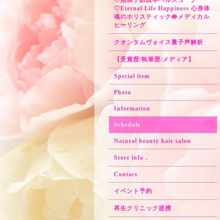
♡無病予防医学ヘルスコーチ
♡Eternal Life Happiness 心身体
魂のホリスティック🪷メディカル
ヒーリング
クオンタムヴォイス量子声解析
【受賞歴/執筆歴/メディア】
Special item
Photo
Information
Schedule
Natural beauty hair salon
Store info．
Contact
イベント予約
再生クリニック提携