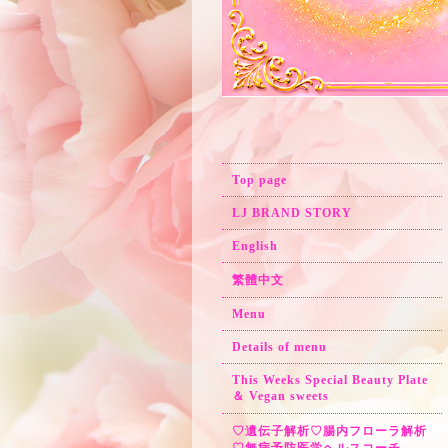
Top page
LJ BRAND STORY
English
繁體中文
Menu
Details of menu
This Weeks Special Beauty Plate
＆ Vegan sweets
♡遺伝子解析♡腸内フローラ解析