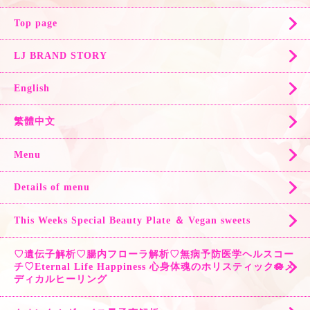
Top page
LJ BRAND STORY
English
繁體中文
Menu
Details of menu
This Weeks Special Beauty Plate ＆ Vegan sweets
♡遺伝子解析♡腸内フローラ解析♡無病予防医学ヘルスコー
チ♡Eternal Life Happiness 心身体魂のホリスティック🪷メ
ディカルヒーリング