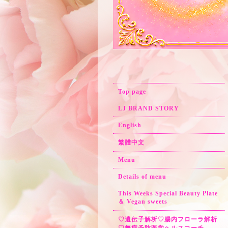
Top page
LJ BRAND STORY
English
繁體中文
Menu
Details of menu
This Weeks Special Beauty Plate
＆ Vegan sweets
♡遺伝子解析♡腸内フローラ解析