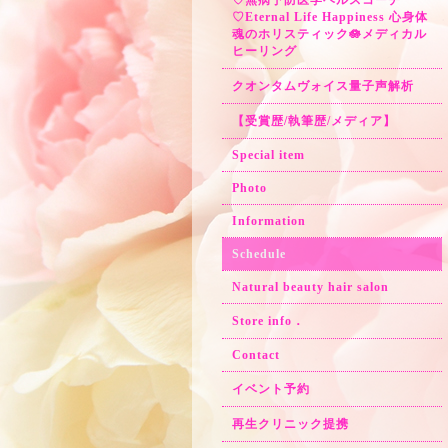
♡無病予防医学ヘルスコーチ
♡Eternal Life Happiness 心身体
魂のホリスティック🪷メディカル
ヒーリング
クオンタムヴォイス量子声解析
【受賞歴/執筆歴/メディア】
Special item
Photo
Information
Schedule
Natural beauty hair salon
Store info．
Contact
イベント予約
再生クリニック提携