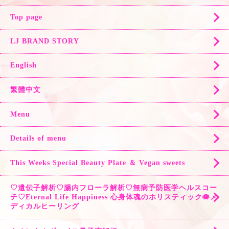
Top page
LJ BRAND STORY
English
繁體中文
Menu
Details of menu
This Weeks Special Beauty Plate ＆ Vegan sweets
♡遺伝子解析♡腸内フローラ解析♡無病予防医学ヘルスコー
チ♡Eternal Life Happiness 心身体魂のホリスティック🪷メ
ディカルヒーリング