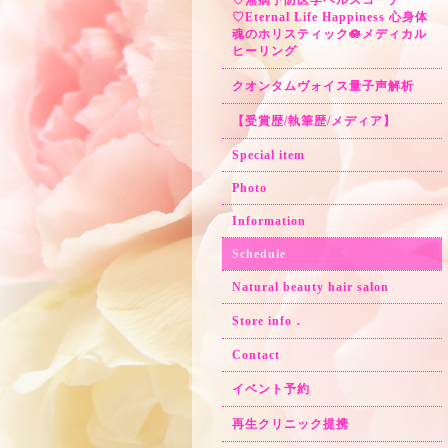
♡無病予防医学ヘルスコーチ
♡Eternal Life Happiness 心身体
魂のホリスティック🪷メディカル
ヒーリング
クオンタムヴォイス量子声解析
【受賞歴/執筆歴/メディア】
Special item
Photo
Information
Schedule
Natural beauty hair salon
Store info．
Contact
イベント予約
再生クリニック提携