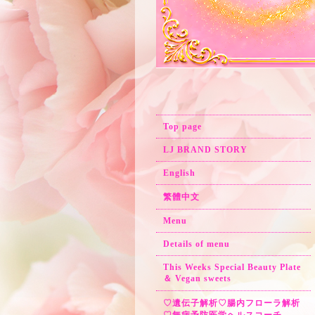
Top page
LJ BRAND STORY
English
繁體中文
Menu
Details of menu
This Weeks Special Beauty Plate
＆ Vegan sweets
♡遺伝子解析♡腸内フローラ解析