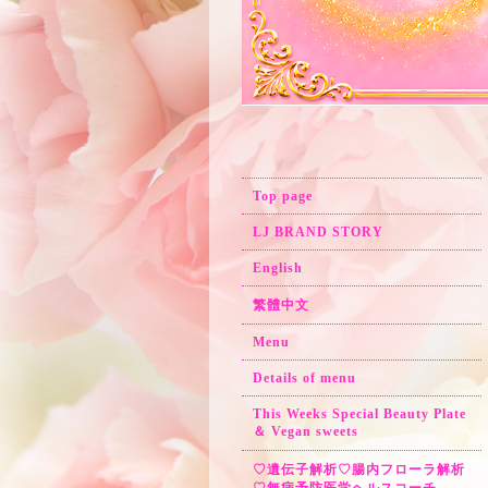
Top page
LJ BRAND STORY
English
繁體中文
Menu
Details of menu
This Weeks Special Beauty Plate
＆ Vegan sweets
♡遺伝子解析♡腸内フローラ解析