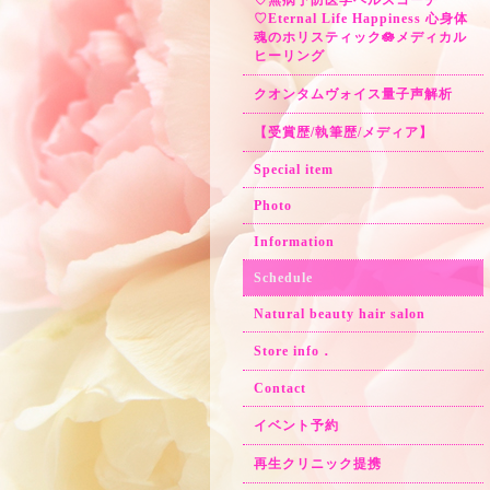
♡無病予防医学ヘルスコーチ
♡Eternal Life Happiness 心身体
魂のホリスティック🪷メディカル
ヒーリング
クオンタムヴォイス量子声解析
【受賞歴/執筆歴/メディア】
Special item
Photo
Information
Schedule
Natural beauty hair salon
Store info．
Contact
イベント予約
再生クリニック提携