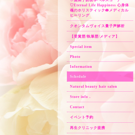
♡無病予防医学ヘルスコーチ
♡Eternal Life Happiness 心身体
魂のホリスティック🪷メディカル
ヒーリング
クオンタムヴォイス量子声解析
【受賞歴/執筆歴/メディア】
Special item
Photo
Information
Schedule
Natural beauty hair salon
Store info．
Contact
イベント予約
再生クリニック提携