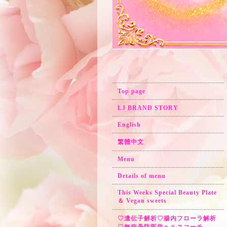
Top page
LJ BRAND STORY
English
繁體中文
Menu
Details of menu
This Weeks Special Beauty Plate
＆ Vegan sweets
♡遺伝子解析♡腸内フローラ解析