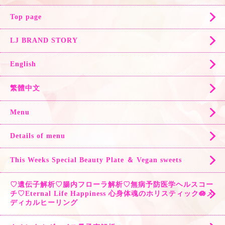
Top page
LJ BRAND STORY
English
繁體中文
Menu
Details of menu
This Weeks Special Beauty Plate ＆ Vegan sweets
♡遺伝子解析♡腸内フローラ解析♡無病予防医学ヘルスコー
チ♡Eternal Life Happiness 心身体魂のホリスティック🪷メ
ディカルヒーリング