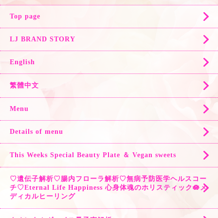
Top page
LJ BRAND STORY
English
繁體中文
Menu
Details of menu
This Weeks Special Beauty Plate ＆ Vegan sweets
♡遺伝子解析♡腸内フローラ解析♡無病予防医学ヘルスコー
チ♡Eternal Life Happiness 心身体魂のホリスティック🪷メ
ディカルヒーリング