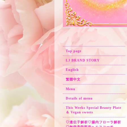
Top page
LJ BRAND STORY
English
繁體中文
Menu
Details of menu
This Weeks Special Beauty Plate
＆ Vegan sweets
♡遺伝子解析♡腸内フローラ解析