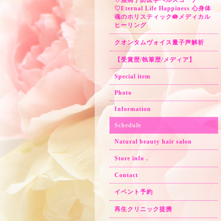
♡無病予防医学ヘルスコーチ
♡Eternal Life Happiness 心身体
魂のホリスティック🪷メディカル
ヒーリング
クオンタムヴォイス量子声解析
【受賞歴/執筆歴/メディア】
Special item
Photo
Information
Schedule
Natural beauty hair salon
Store info．
Contact
イベント予約
再生クリニック提携