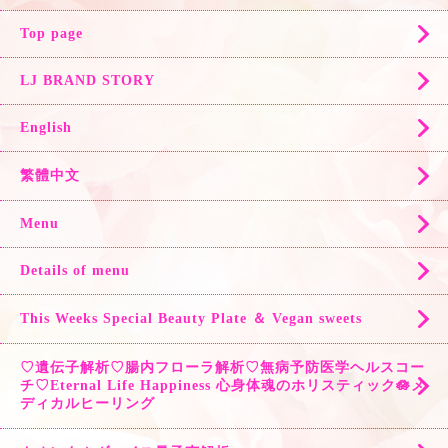
Top page
LJ BRAND STORY
English
繁體中文
Menu
Details of menu
This Weeks Special Beauty Plate ＆ Vegan sweets
♡遺伝子解析♡腸内フローラ解析♡無病予防医学ヘルスコー
チ♡Eternal Life Happiness 心身体魂のホリスティック🪷メ
ディカルヒーリング