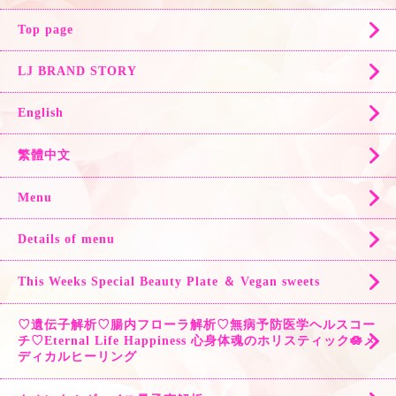
Top page
LJ BRAND STORY
English
繁體中文
Menu
Details of menu
This Weeks Special Beauty Plate ＆ Vegan sweets
♡遺伝子解析♡腸内フローラ解析♡無病予防医学ヘルスコー
チ♡Eternal Life Happiness 心身体魂のホリスティック🪷メ
ディカルヒーリング