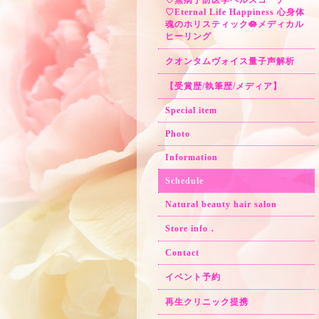
♡無病予防医学ヘルスコーチ
♡Eternal Life Happiness 心身体
魂のホリスティック🪷メディカル
ヒーリング
クオンタムヴォイス量子声解析
【受賞歴/執筆歴/メディア】
Special item
Photo
Information
Schedule
Natural beauty hair salon
Store info．
Contact
イベント予約
再生クリニック提携