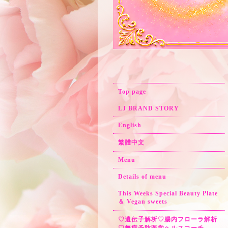
Top page
LJ BRAND STORY
English
繁體中文
Menu
Details of menu
This Weeks Special Beauty Plate
＆ Vegan sweets
♡遺伝子解析♡腸内フローラ解析