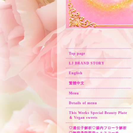
Top page
LJ BRAND STORY
English
繁體中文
Menu
Details of menu
This Weeks Special Beauty Plate
＆ Vegan sweets
♡遺伝子解析♡腸内フローラ解析