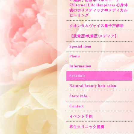
♡無病予防医学ヘルスコーチ
♡Eternal Life Happiness 心身体
魂のホリスティック🪷メディカル
ヒーリング
クオンタムヴォイス量子声解析
【受賞歴/執筆歴/メディア】
Special item
Photo
Information
Schedule
Natural beauty hair salon
Store info．
Contact
イベント予約
再生クリニック提携