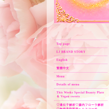
Top page
LJ BRAND STORY
English
繁體中文
Menu
Details of menu
This Weeks Special Beauty Plate
＆ Vegan sweets
♡遺伝子解析♡腸内フローラ解析