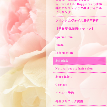
♡無病予防医学ヘルスコーチ
♡Eternal Life Happiness 心身体
魂のホリスティック🪷メディカル
ヒーリング
クオンタムヴォイス量子声解析
【受賞歴/執筆歴/メディア】
Special item
Photo
Information
Schedule
Natural beauty hair salon
Store info．
Contact
イベント予約
再生クリニック提携