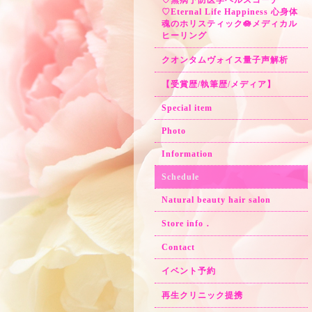
♡無病予防医学ヘルスコーチ
♡Eternal Life Happiness 心身体
魂のホリスティック🪷メディカル
ヒーリング
クオンタムヴォイス量子声解析
【受賞歴/執筆歴/メディア】
Special item
Photo
Information
Schedule
Natural beauty hair salon
Store info．
Contact
イベント予約
再生クリニック提携