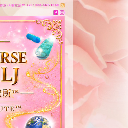
tel / 088-661-1669
ナス20歳若返り研究所™