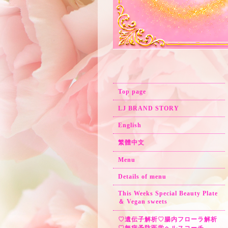
Top page
LJ BRAND STORY
English
繁體中文
Menu
Details of menu
This Weeks Special Beauty Plate
＆ Vegan sweets
♡遺伝子解析♡腸内フローラ解析