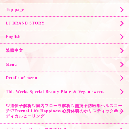
Top page
LJ BRAND STORY
English
繁體中文
Menu
Details of menu
This Weeks Special Beauty Plate ＆ Vegan sweets
♡遺伝子解析♡腸内フローラ解析♡無病予防医学ヘルスコー
チ♡Eternal Life Happiness 心身体魂のホリスティック🪷メ
ディカルヒーリング