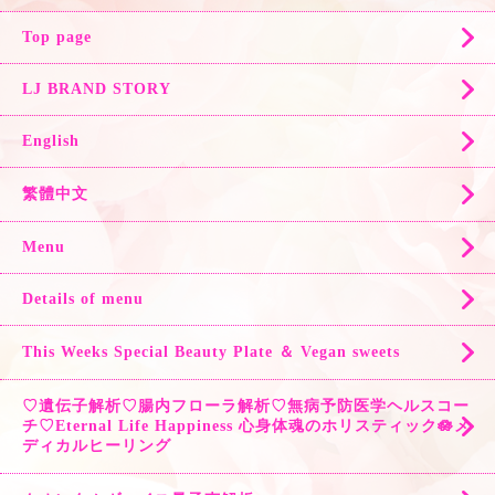
Top page
LJ BRAND STORY
English
繁體中文
Menu
Details of menu
This Weeks Special Beauty Plate ＆ Vegan sweets
♡遺伝子解析♡腸内フローラ解析♡無病予防医学ヘルスコー
チ♡Eternal Life Happiness 心身体魂のホリスティック🪷メ
ディカルヒーリング